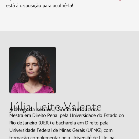
está à disposição para acolhê-la!
Júlia Leite Valente
Advogada sênior | Sócia fundadora
Mestra em Direito Penal pela Universidade do Estado do
Rio de Janeiro (UERJ) e bacharela em Direito pela
Universidade Federal de Minas Gerais (UFMG), com
formação complementar pela Université de Lille, na