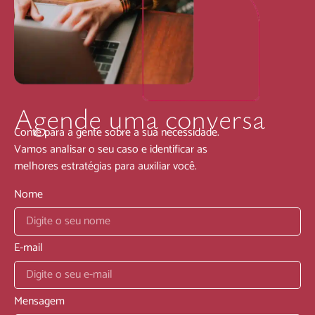
Agende uma conversa
Conte para a gente sobre a sua necessidade.
Vamos analisar o seu caso e identificar as
melhores estratégias para auxiliar você.
Nome
E-mail
Mensagem