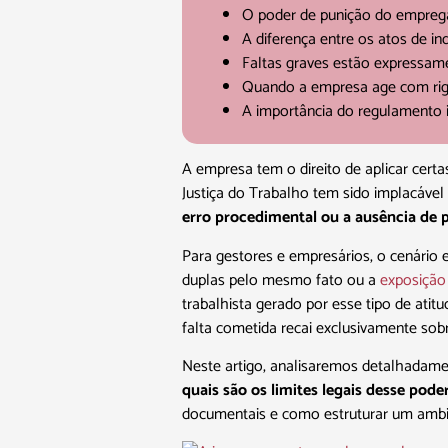
O poder de punição do empregad
A diferença entre os atos de in
Faltas graves estão expressame
Quando a empresa age com rigo
A importância do regulamento i
A empresa tem o direito de aplicar cert
Justiça do Trabalho tem sido implacável 
erro procedimental ou a ausência de
Para gestores e empresários, o cenário e
duplas pelo mesmo fato ou a
exposição
trabalhista gerado por esse tipo de atit
falta cometida recai exclusivamente so
Neste artigo, analisaremos detalhadam
quais são os limites legais desse poder
documentais e como estruturar um ambie