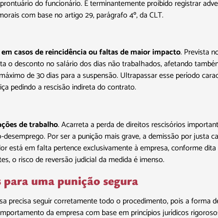
o prontuário do funcionário. É terminantemente proibido registrar adv
morais com base no artigo 29, parágrafo 4º, da CLT.
a em casos de reincidência ou faltas de maior impacto
. Prevista 
reta o desconto no salário dos dias não trabalhados, afetando tam
e máximo de 30 dias para a suspensão. Ultrapassar esse período cara
tiça pedindo a rescisão indireta do contrato.
ações de trabalho
. Acarreta a perda de direitos rescisórios importa
desemprego. Por ser a punição mais grave, a demissão por justa c
r está em falta pertence exclusivamente à empresa, conforme dita 
s, o risco de reversão judicial da medida é imenso.
s para uma punição segura
esa precisa seguir corretamente todo o procedimento, pois a forma d
comportamento da empresa com base em princípios jurídicos rigoroso