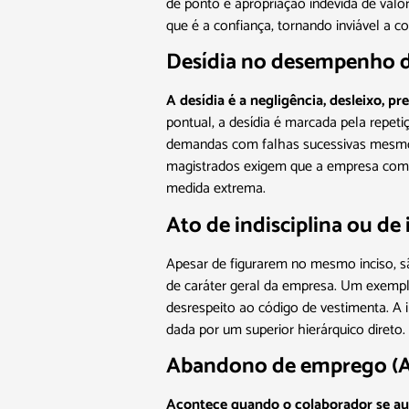
de ponto e apropriação indevida de val
que é a confiança, tornando inviável a c
Desídia no desempenho das
A desídia é a negligência, desleixo, p
pontual, a desídia é marcada pela repet
demandas com falhas sucessivas mesmo 
magistrados exigem que a empresa compro
medida extrema.
Ato de indisciplina ou de 
Apesar de figurarem no mesmo inciso, s
de caráter geral da empresa. Um exemplo 
desrespeito ao código de vestimenta. A 
dada por um superior hierárquico direto.
Abandono de emprego (Art.
Acontece quando o colaborador se aus