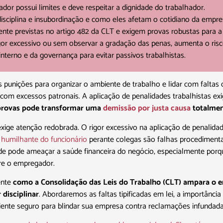
or possui limites e deve respeitar a dignidade do trabalhador.
disciplina e insubordinação e como eles afetam o cotidiano da empre
nte previstas no artigo 482 da CLT e exigem provas robustas para a
r excessivo ou sem observar a gradação das penas, aumenta o risc
nterno e da governança para evitar passivos trabalhistas.
as punições para organizar o ambiente de trabalho e lidar com falt
com excessos patronais. A aplicação de penalidades trabalhistas exi
 provas pode transformar uma
demissão por justa causa
totalmen
xige atenção redobrada. O rigor excessivo na aplicação de penalidad
 humilhante do funcionário
perante colegas são falhas procedimenta
ude pode ameaçar a saúde financeira do negócio, especialmente porqu
bre o empregador.
ente
como a Consolidação das Leis do Trabalho (CLT) ampara o 
 disciplinar
. Abordaremos as faltas tipificadas em lei, a importânc
nte seguro para blindar sua empresa contra reclamações infundada