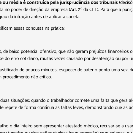
e ou média é construída pela jurisprudência dos tribunais
(decisõ
a no poder de direção da empresa (Art. 2º da CLT). Para que a puniç
rau da infração antes de aplicar a caneta.
sificam essas condutas na prática:
s, de baixo potencial ofensivo, que não geram prejuízos financeiro
e do erro cotidiano, muitas vezes causado por desatenção ou por u
stificado de poucos minutos, esquecer de bater o ponto uma vez, dei
procedimento não crítico.
 duas situações: quando o trabalhador comete uma falta que gera a
 repete de forma contínua as faltas leves, demonstrando que as ad
alho o dia inteiro sem apresentar atestado médico, recusar-se a usa