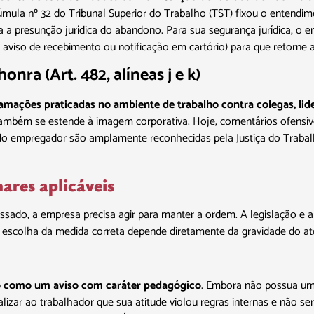
úmula nº 32 do Tribunal Superior do Trabalho (TST) fixou o entendi
era a presunção jurídica do abandono. Para sua segurança jurídica, o
viso de recebimento ou notificação em cartório) para que retorne a
honra (Art. 482, alíneas j e k)
famações praticadas no ambiente de trabalho contra colegas, lid
 também se estende à imagem corporativa. Hoje, comentários ofensiv
o empregador são amplamente reconhecidas pela Justiça do Trabalh
nares aplicáveis
sado, a empresa precisa agir para manter a ordem. A legislação e a 
. A escolha da medida correta depende diretamente da gravidade do a
o como um aviso com caráter pedagógico
. Embora não possua um 
inalizar ao trabalhador que sua atitude violou regras internas e não