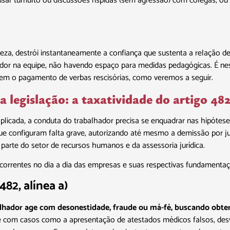
 causar tumulto ou discussões ríspidas (sem agressão) com colegas, o
ureza, destrói instantaneamente a confiança que sustenta a relação 
hador na equipe, não havendo espaço para medidas pedagógicas. É ne
sem o pagamento de verbas rescisórias, como veremos a seguir.
na legislação: a taxatividade do artigo 48
licada, a conduta do trabalhador precisa se enquadrar nas hipóteses 
 que configuram falta grave, autorizando até mesmo a demissão por j
parte do setor de recursos humanos e da assessoria jurídica.
correntes no dia a dia das empresas e suas respectivas fundamentaç
82, alínea a)
hador age com desonestidade, fraude ou má-fé, buscando obter 
te com casos como a apresentação de atestados médicos falsos, desv