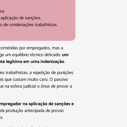
sa.
 aplicação de sanções.
o de condenações trabalhistas.
as cometidas por empregados, mas a
ge um equilíbrio técnico delicado:
um
te legítima em uma indenização
.
es trabalhistas, a repetição de punições
is que custam muito caro. O passivo
e na esfera judicial o ônus de provar a
empregador na aplicação de sanções e
ia da produção antecipada de provas
s.