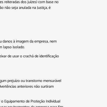
es reiteradas dos juízes) com base no
ão não seja anulada na Justiça, é
s ou danos à imagem da empresa, nem
m lapso isolado.
xar de usar o crachá de identificação
lgum prejuízo ou transtorno mensurável
vertências anteriores não surtiram
r o Equipamento de Proteção Individual