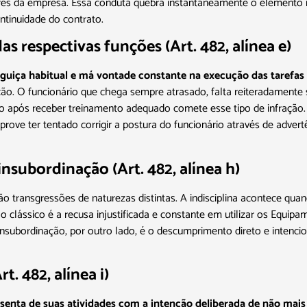
ores da empresa. Essa conduta quebra instantaneamente o elemento 
ontinuidade do contrato.
 respectivas funções (Art. 482, alínea e)
reguiça habitual e má vontade constante na execução das tarefas 
ição. O funcionário que chega sempre atrasado, falta reiteradament
após receber treinamento adequado comete esse tipo de infração.
ve ter tentado corrigir a postura do funcionário através de advertê
insubordinação (Art. 482, alínea h)
ão transgressões de naturezas distintas. A indisciplina acontece
clássico é a recusa injustificada e constante em utilizar os Equipam
insubordinação, por outro lado, é o descumprimento direto e intenci
 482, alínea i)
enta de suas atividades com a intenção deliberada de não mais 