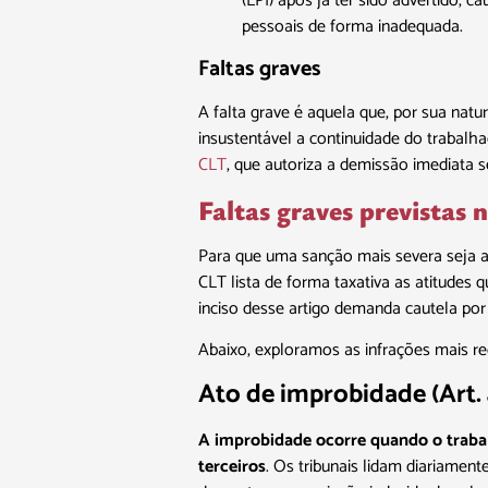
(EPI) após já ter sido advertido,
pessoais de forma inadequada.
Faltas graves
A falta grave é aquela que, por sua nat
insustentável a continuidade do trabal
CLT
, que autoriza a demissão imediata 
Faltas graves previstas 
Para que uma sanção mais severa seja ap
CLT lista de forma taxativa as atitudes
inciso desse artigo demanda cautela por 
Abaixo, exploramos as infrações mais re
Ato de improbidade (Art. 4
A improbidade ocorre quando o trabal
terceiros
. Os tribunais lidam diariamen