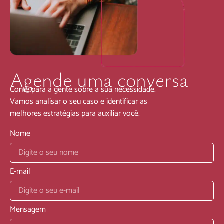
Agende uma conversa
Conte para a gente sobre a sua necessidade.
Vamos analisar o seu caso e identificar as
melhores estratégias para auxiliar você.
Nome
E-mail
Mensagem