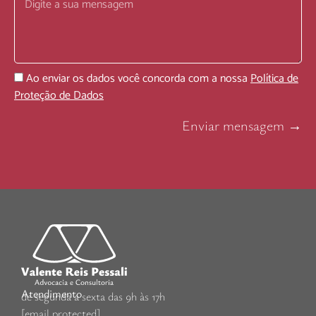
Ao enviar os dados você concorda com a nossa
Política de
Proteção de Dados
Enviar mensagem →
Atendimento
de segunda a sexta das 9h às 17h
[email protected]