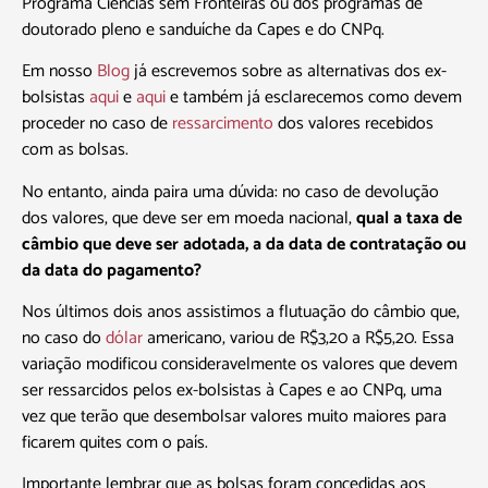
Programa Ciências sem Fronteiras ou dos programas de
doutorado pleno e sanduíche da Capes e do CNPq.
Em nosso
Blog
já escrevemos sobre as alternativas dos ex-
bolsistas
aqui
e
aqui
e também já esclarecemos como devem
proceder no caso de
ressarcimento
dos valores recebidos
com as bolsas.
No entanto, ainda paira uma dúvida: no caso de devolução
dos valores, que deve ser em moeda nacional,
qual a taxa de
câmbio que deve ser adotada, a da data de contratação ou
da data do pagamento?
Nos últimos dois anos assistimos a flutuação do câmbio que,
no caso do
dólar
americano, variou de R$3,20 a R$5,20. Essa
variação modificou consideravelmente os valores que devem
ser ressarcidos pelos ex-bolsistas à Capes e ao CNPq, uma
vez que terão que desembolsar valores muito maiores para
ficarem quites com o país.
Importante lembrar que as bolsas foram concedidas aos